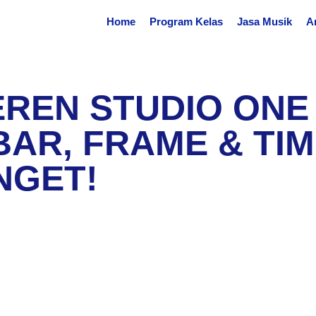
Home
Program Kelas
Jasa Musik
Ar
EREN STUDIO ONE 
AR, FRAME & TI
NGET!